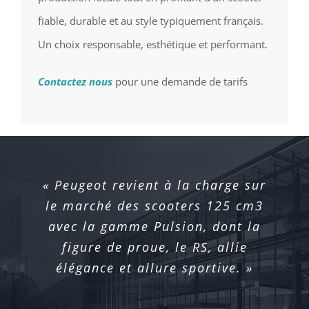
fiable, durable et au style typiquement français.
Un choix responsable, esthétique et performant.
Contactez nous
pour une demande de tarifs
« Peugeot revient à la charge sur
« Le Peugeot Pulsion 125 se
révèle donc un excellent scooter
le marché des scooters 125 cm3
avec la gamme Pulsion, dont la
dédié à la ville, sa connectivité
intégrée s’avère aussi utile que
figure de proue, le RS, allie
pratique à l’usage, et il devrait
élégance et allure sportive. »
séduire un grand nombre de